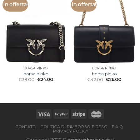
In offerta!
In offerta!
BORSA PINKO
BORSA PINKO
borsa pinko
borsa pinko
€
38.00
€
24.00
€
42.00
€
26.00
CONTATTI
POLITICA DI RIMBORSO E RESO
F.A.Q
PRIVACY POLICY
Copyright 2026 ©
www.eidosvenezia.it