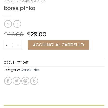
HOME
/
BORSA PINKO
borsa pinko
46.00
29.00
€
€
borsa pinko quantità
AGGIUNGI AL CARRELLO
COD:
EI-47111067
Categoria:
Borsa Pinko