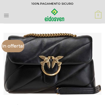
Salta
100% PAGAMENTO SICURO
ai
contenuti
0
In offerta!