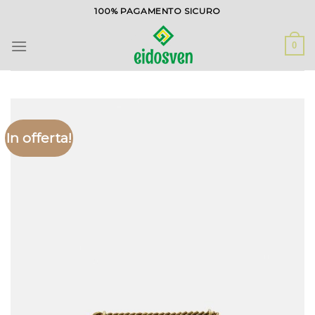
Salta
100% PAGAMENTO SICURO
ai
contenuti
0
In offerta!