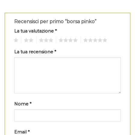
Recensisci per primo “borsa pinko”
La tua valutazione
*
1
2
3
4
5
La tua recensione
*
Nome
*
Email
*