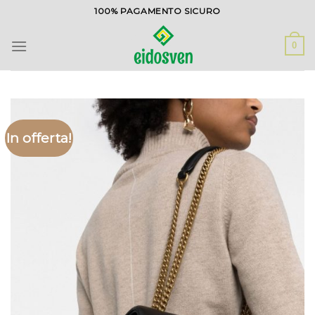
Salta
100% PAGAMENTO SICURO
ai
contenuti
0
In offerta!