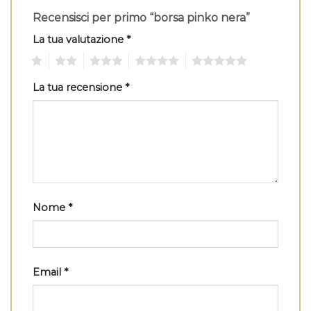
Recensisci per primo “borsa pinko nera”
La tua valutazione
*
1
2
3
4
5
La tua recensione
*
Nome
*
Email
*