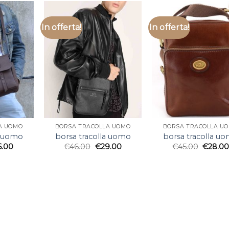
In offerta!
In offerta!
A UOMO
BORSA TRACOLLA UOMO
BORSA TRACOLLA U
a uomo
borsa tracolla uomo
borsa tracolla u
6.00
€
46.00
€
29.00
€
45.00
€
28.0