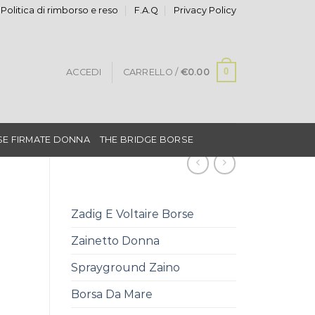
Politica di rimborso e reso
F.A.Q
Privacy Policy
0
ACCEDI
CARRELLO /
€
0.00
E FIRMATE DONNA
THE BRIDGE BORSE
Zadig E Voltaire Borse
Zainetto Donna
Sprayground Zaino
Borsa Da Mare