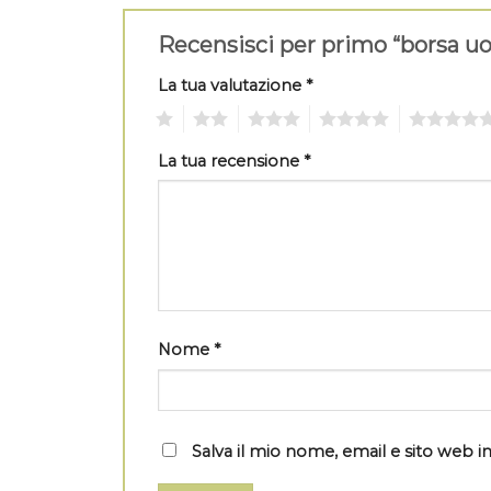
Recensisci per primo “borsa 
La tua valutazione
*
1
2
3
4
5
La tua recensione
*
Nome
*
Salva il mio nome, email e sito web