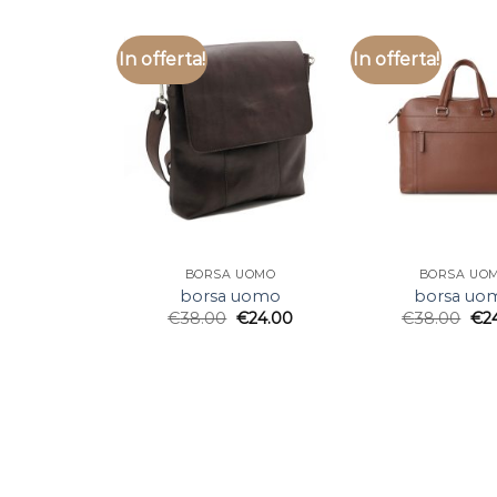
In offerta!
In offerta!
BORSA UOMO
BORSA UO
borsa uomo
borsa uo
€
38.00
€
24.00
€
38.00
€
2