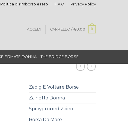
Politica di rimborso e reso
F.A.Q
Privacy Policy
0
ACCEDI
CARRELLO /
€
0.00
E FIRMATE DONNA
THE BRIDGE BORSE
Zadig E Voltaire Borse
Zainetto Donna
Sprayground Zaino
Borsa Da Mare