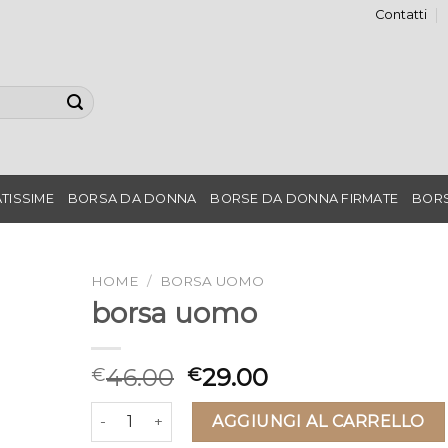
Contatti
TISSIME
BORSA DA DONNA
BORSE DA DONNA FIRMATE
BORS
HOME
/
BORSA UOMO
borsa uomo
46.00
29.00
€
€
borsa uomo quantità
AGGIUNGI AL CARRELLO