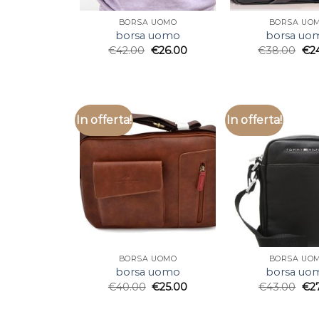
BORSA UOMO
BORSA UO
borsa uomo
borsa uo
€
42.00
€
26.00
€
38.00
€
2
In offerta!
In offerta!
BORSA UOMO
BORSA UO
borsa uomo
borsa uo
€
40.00
€
25.00
€
43.00
€
2