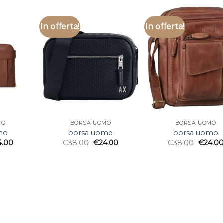
In offerta!
In offerta!
MO
BORSA UOMO
BORSA UOMO
mo
borsa uomo
borsa uomo
4.00
€
38.00
€
24.00
€
38.00
€
24.0