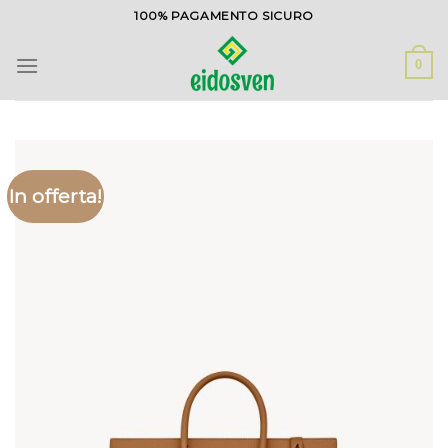
Salta
100% PAGAMENTO SICURO
ai
contenuti
0
In offerta!