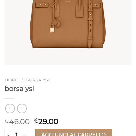
HOME
/
BORSA YSL
borsa ysl
46.00
29.00
€
€
borsa ysl quantità
AGGIUNGI AL CARRELLO