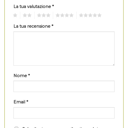
La tua valutazione
*
1
2
3
4
5
La tua recensione
*
Nome
*
Email
*