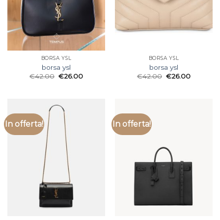
BORSA YSL
BORSA YSL
borsa ysl
borsa ysl
€
42.00
€
26.00
€
42.00
€
26.00
In offerta!
In offerta!