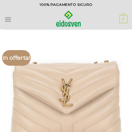
Salta
100% PAGAMENTO SICURO
ai
contenuti
0
In offerta!