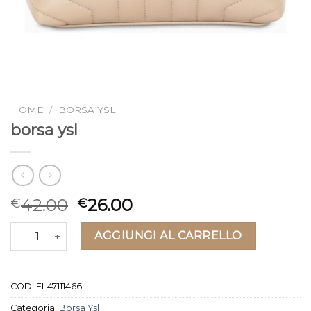
HOME
/
BORSA YSL
borsa ysl
42.00
26.00
€
€
borsa ysl quantità
AGGIUNGI AL CARRELLO
COD:
EI-47111466
Categoria:
Borsa Ysl