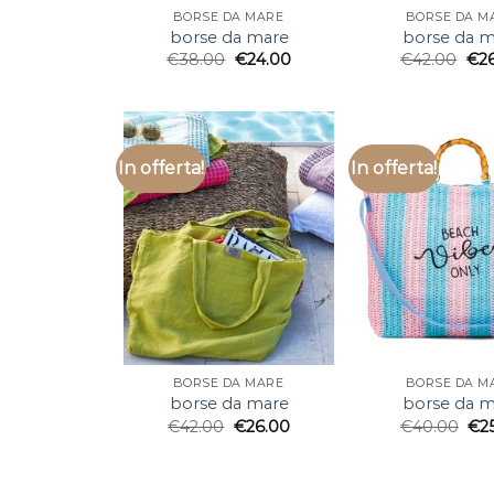
BORSE DA MARE
BORSE DA M
borse da mare
borse da m
€
38.00
€
24.00
€
42.00
€
2
In offerta!
In offerta!
BORSE DA MARE
BORSE DA M
borse da mare
borse da m
€
42.00
€
26.00
€
40.00
€
2