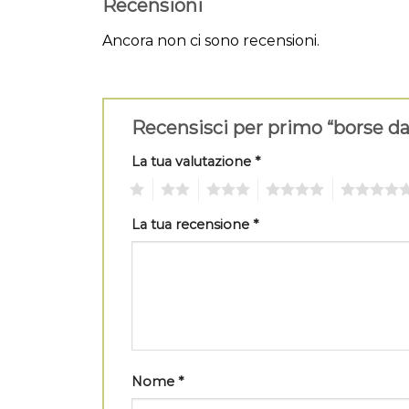
Recensioni
Ancora non ci sono recensioni.
Recensisci per primo “borse d
La tua valutazione
*
1
2
3
4
5
La tua recensione
*
Nome
*