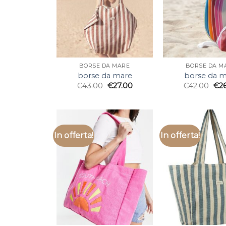
BORSE DA MARE
BORSE DA M
borse da mare
borse da m
€
43.00
€
27.00
€
42.00
€
2
In offerta!
In offerta!