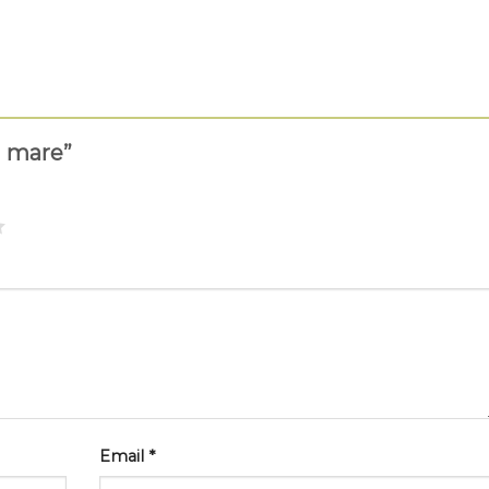
a mare”
Email
*