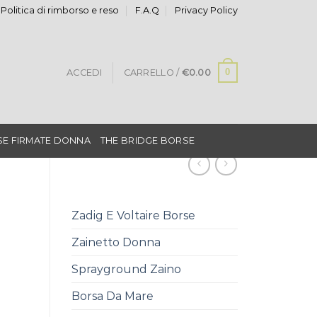
Politica di rimborso e reso
F.A.Q
Privacy Policy
0
ACCEDI
CARRELLO /
€
0.00
E FIRMATE DONNA
THE BRIDGE BORSE
Zadig E Voltaire Borse
Zainetto Donna
Sprayground Zaino
Borsa Da Mare