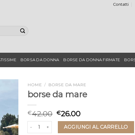
Contatti
TISSIME
BORSA DA DONNA
BORSE DA DONNA FIRMATE
BORS
HOME
/
BORSE DA MARE
borse da mare
42.00
26.00
€
€
borse da mare quantità
AGGIUNGI AL CARRELLO