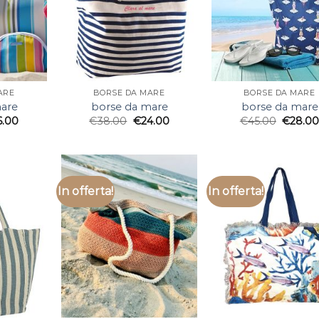
ARE
BORSE DA MARE
BORSE DA MARE
are
borse da mare
borse da mare
6.00
€
38.00
€
24.00
€
45.00
€
28.0
In offerta!
In offerta!