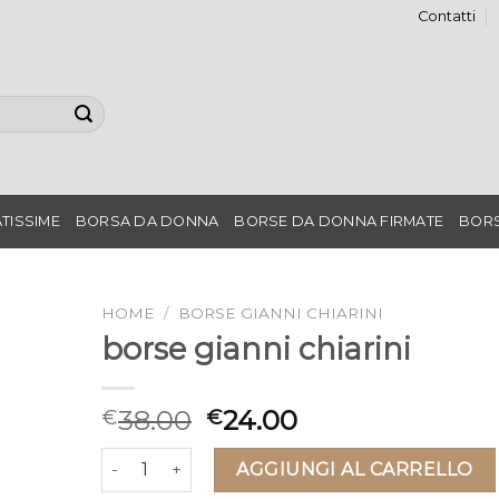
Contatti
TISSIME
BORSA DA DONNA
BORSE DA DONNA FIRMATE
BORS
HOME
/
BORSE GIANNI CHIARINI
borse gianni chiarini
38.00
24.00
€
€
borse gianni chiarini quantità
AGGIUNGI AL CARRELLO