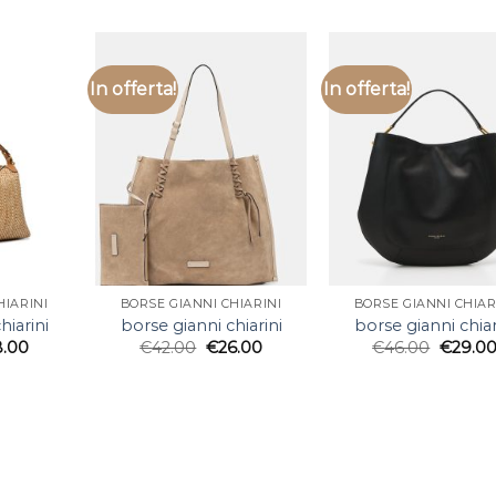
In offerta!
In offerta!
HIARINI
BORSE GIANNI CHIARINI
BORSE GIANNI CHIAR
hiarini
borse gianni chiarini
borse gianni chiar
8.00
€
42.00
€
26.00
€
46.00
€
29.0