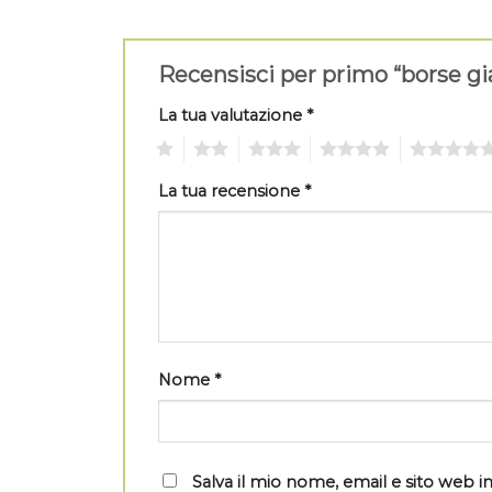
Recensisci per primo “borse gi
La tua valutazione
*
1
2
3
4
5
La tua recensione
*
Nome
*
Salva il mio nome, email e sito web