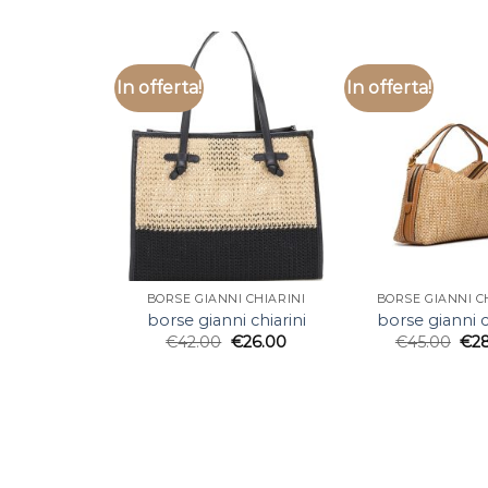
In offerta!
In offerta!
BORSE GIANNI CHIARINI
BORSE GIANNI C
borse gianni chiarini
borse gianni c
€
42.00
€
26.00
€
45.00
€
2