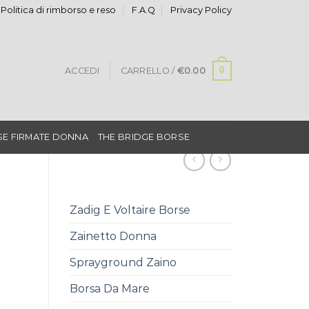
Politica di rimborso e reso
F.A.Q
Privacy Policy
0
ACCEDI
CARRELLO /
€
0.00
E FIRMATE DONNA
THE BRIDGE BORSE
Zadig E Voltaire Borse
Zainetto Donna
Sprayground Zaino
Borsa Da Mare