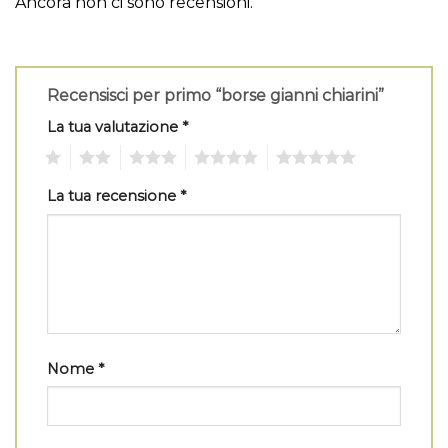
Ancora non ci sono recensioni.
Recensisci per primo “borse gianni chiarini”
La tua valutazione
*
1
2
3
4
5
La tua recensione
*
Nome
*