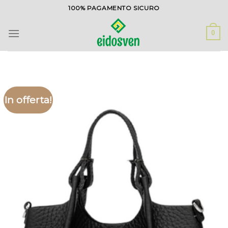
Salta
100% PAGAMENTO SICURO
ai
contenuti
0
In offerta!