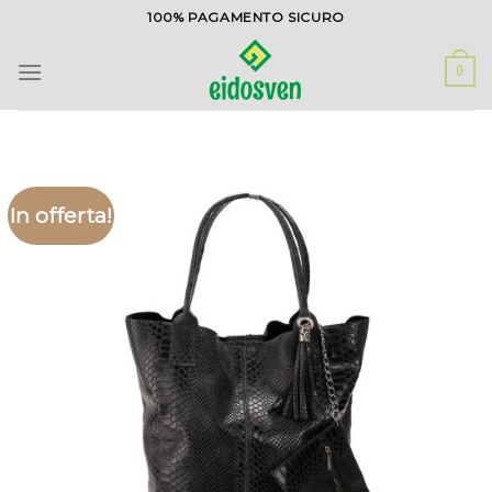
Salta
100% PAGAMENTO SICURO
ai
contenuti
0
In offerta!