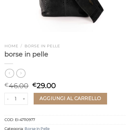
HOME
/
BORSE IN PELLE
borse in pelle
46.00
29.00
€
€
borse in pelle quantità
AGGIUNGI AL CARRELLO
COD:
EI-47110977
Categoria:
Borse In Pelle