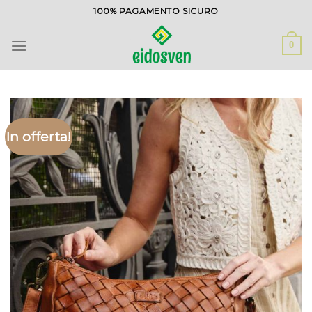
Salta
100% PAGAMENTO SICURO
ai
contenuti
0
In offerta!