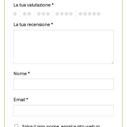
La tua valutazione
*
1
2
3
4
5
La tua recensione
*
Nome
*
Email
*
Salva il mio nome, email e sito web in