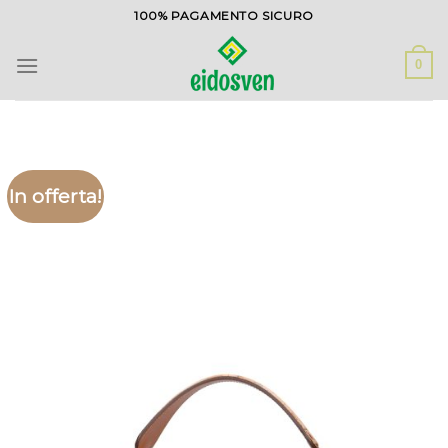
Salta
100% PAGAMENTO SICURO
ai
contenuti
0
In offerta!