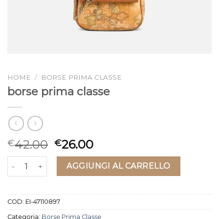
HOME
/
BORSE PRIMA CLASSE
borse prima classe
42.00
26.00
€
€
borse prima classe quantità
AGGIUNGI AL CARRELLO
COD:
EI-47110897
Categoria:
Borse Prima Classe