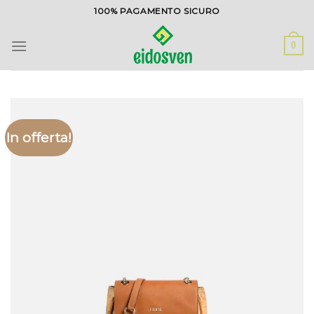
Salta
100% PAGAMENTO SICURO
ai
contenuti
0
In offerta!