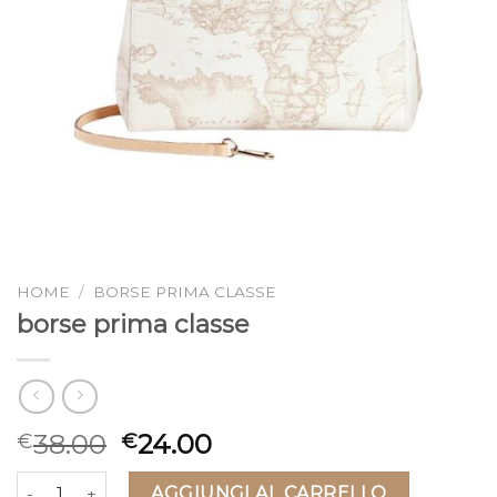
HOME
/
BORSE PRIMA CLASSE
borse prima classe
38.00
24.00
€
€
borse prima classe quantità
AGGIUNGI AL CARRELLO