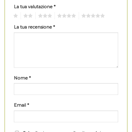
La tua valutazione
*
1
2
3
4
5
La tua recensione
*
Nome
*
Email
*