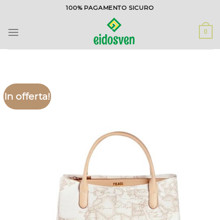
Salta
100% PAGAMENTO SICURO
ai
contenuti
0
In offerta!