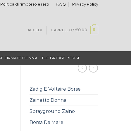
Politica di rimborso e reso
F.A.Q
Privacy Policy
0
ACCEDI
CARRELLO /
€
0.00
E FIRMATE DONNA
THE BRIDGE BORSE
Zadig E Voltaire Borse
Zainetto Donna
Sprayground Zaino
Borsa Da Mare