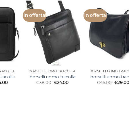
In offerta!
In offerta!
TRACOLLA
BORSELLI UOMO TRACOLLA
BORSELLI UOMO TRAC
racolla
borselli uomo tracolla
borselli uomo trac
4.00
€
38.00
€
24.00
€
46.00
€
29.0