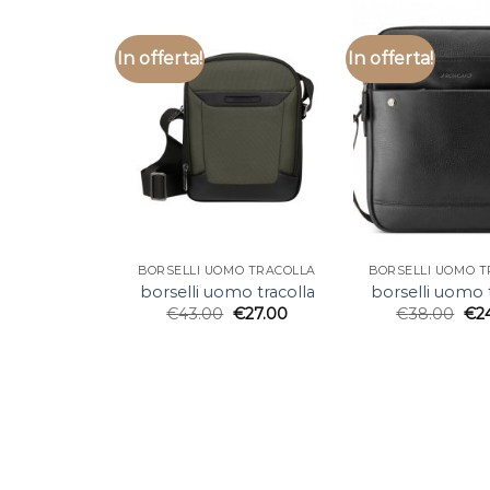
In offerta!
In offerta!
BORSELLI UOMO TRACOLLA
BORSELLI UOMO 
borselli uomo tracolla
borselli uomo t
€
43.00
€
27.00
€
38.00
€
2