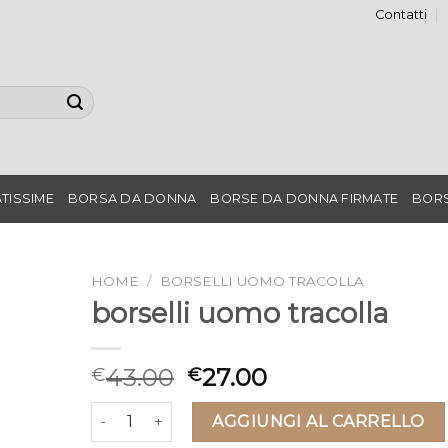
Contatti
TISSIME
BORSA DA DONNA
BORSE DA DONNA FIRMATE
BORS
HOME
/
BORSELLI UOMO TRACOLLA
borselli uomo tracolla
43.00
27.00
€
€
borselli uomo tracolla quantità
AGGIUNGI AL CARRELLO