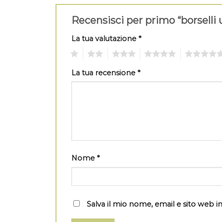
Recensisci per primo “borselli
La tua valutazione
*
1
2
3
4
5
La tua recensione
*
Nome
*
Salva il mio nome, email e sito web