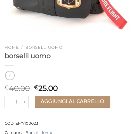
HOME
/
BORSELLI UOMO
borselli uomo
40.00
25.00
€
€
borselli uomo quantità
AGGIUNGI AL CARRELLO
COD:
EI-47100023
Categoria:
Borselli Uomo