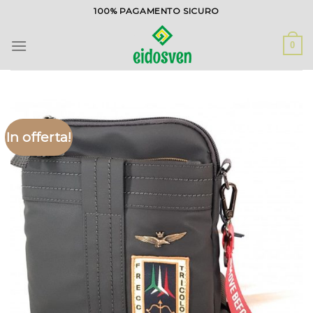
Salta
100% PAGAMENTO SICURO
ai
contenuti
0
In offerta!