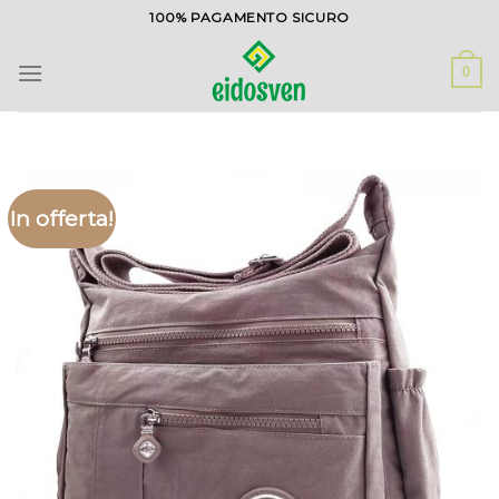
Salta
100% PAGAMENTO SICURO
ai
contenuti
0
In offerta!