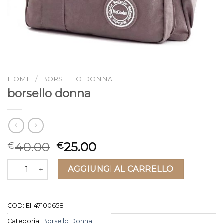
HOME
/
BORSELLO DONNA
borsello donna
40.00
25.00
€
€
borsello donna quantità
AGGIUNGI AL CARRELLO
COD:
EI-47100658
Categoria:
Borsello Donna