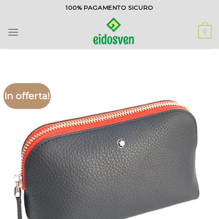
Salta
100% PAGAMENTO SICURO
ai
contenuti
0
In offerta!