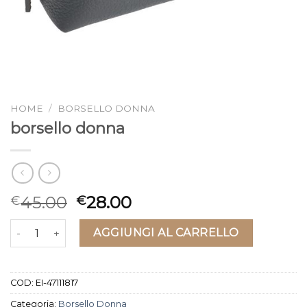
HOME
/
BORSELLO DONNA
borsello donna
45.00
28.00
€
€
borsello donna quantità
AGGIUNGI AL CARRELLO
COD:
EI-47111817
Categoria:
Borsello Donna