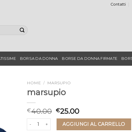
Contatti
TISSIME
BORSA DA DONNA
BORSE DA DONNA FIRMATE
BORS
HOME
/
MARSUPIO
marsupio
40.00
25.00
€
€
marsupio quantità
AGGIUNGI AL CARRELLO