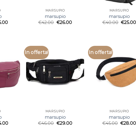
O
MARSUPIO
MARSUPIO
o
marsupio
marsupio
5.00
€
42.00
€
26.00
€
40.00
€
25.0
In offerta!
In offerta!
O
MARSUPIO
MARSUPIO
o
marsupio
marsupio
4.00
€
46.00
€
29.00
€
45.00
€
28.0