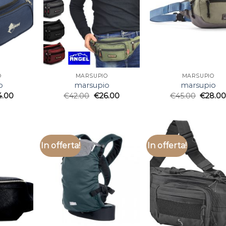
O
MARSUPIO
MARSUPIO
o
marsupio
marsupio
4.00
€
42.00
€
26.00
€
45.00
€
28.0
In offerta!
In offerta!