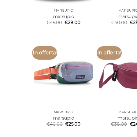
MARSUPIO
MARSUPI
marsupio
marsupi
€
45.00
€
28.00
€
40.00
€
2
In offerta!
In offerta!
MARSUPIO
MARSUPI
marsupio
marsupi
€
40.00
€
25.00
€
38.00
€
2