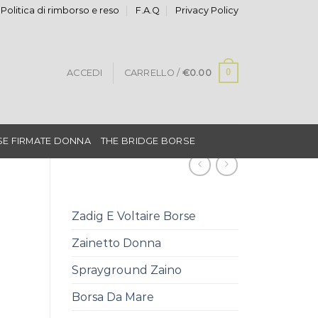
Politica di rimborso e reso
F.A.Q
Privacy Policy
0
ACCEDI
CARRELLO /
€
0.00
E FIRMATE DONNA
THE BRIDGE BORSE
Zadig E Voltaire Borse
Zainetto Donna
Sprayground Zaino
Borsa Da Mare