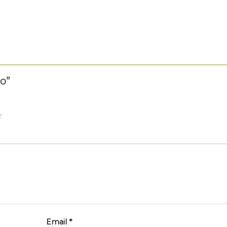
io”
Email
*