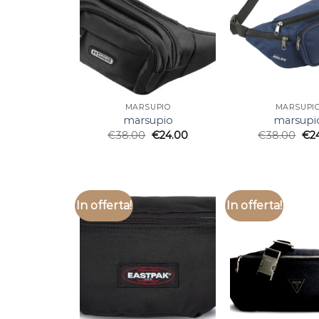
MARSUPIO
MARSUPI
marsupio
marsupi
€
38.00
€
24.00
€
38.00
€
2
In offerta!
In offerta!