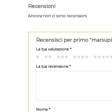
Recensioni
Ancora non ci sono recensioni.
Recensisci per primo “marsup
La tua valutazione
*
1
2
3
4
5
La tua recensione
*
Nome
*