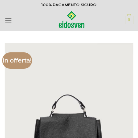
Salta
100% PAGAMENTO SICURO
ai
contenuti
0
In offerta!