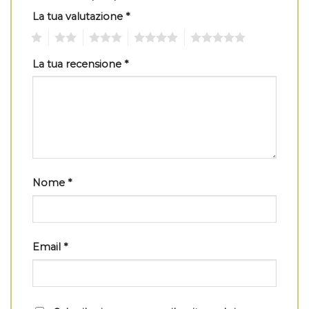
La tua valutazione
*
1
2
3
4
5
La tua recensione
*
Nome
*
Email
*