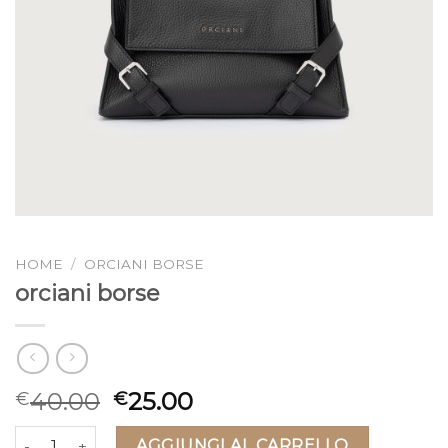
HOME
/
ORCIANI BORSE
orciani borse
40.00
25.00
€
€
orciani borse quantità
AGGIUNGI AL CARRELLO