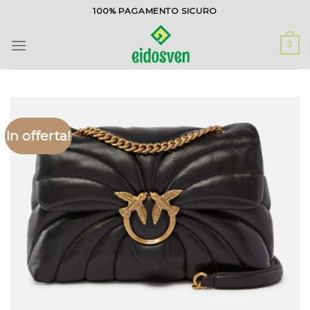
Salta
100% PAGAMENTO SICURO
ai
contenuti
0
In offerta!