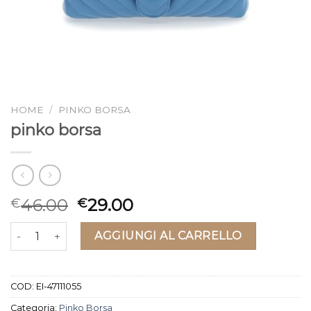
HOME
/
PINKO BORSA
pinko borsa
46.00
29.00
€
€
pinko borsa quantità
AGGIUNGI AL CARRELLO
COD:
EI-47111055
Categoria:
Pinko Borsa