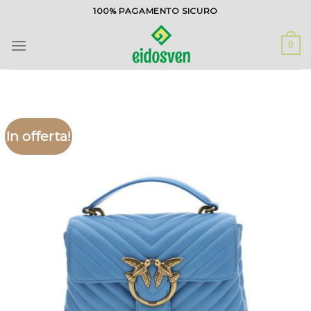
Salta
100% PAGAMENTO SICURO
ai
contenuti
0
In offerta!