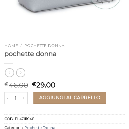
HOME
/
POCHETTE DONNA
pochette donna
46.00
29.00
€
€
pochette donna quantità
AGGIUNGI AL CARRELLO
COD:
EI-47111048
Categoria:
Pochette Donna