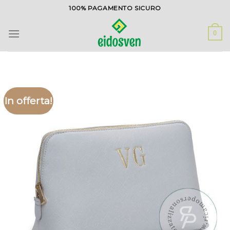
Salta
100% PAGAMENTO SICURO
ai
contenuti
0
In offerta!