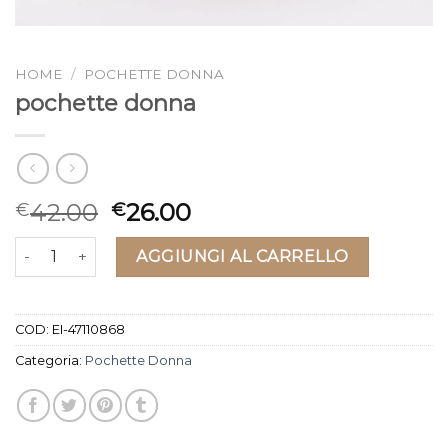
HOME
/
POCHETTE DONNA
pochette donna
42.00
26.00
€
€
pochette donna quantità
AGGIUNGI AL CARRELLO
COD:
EI-47110868
Categoria:
Pochette Donna