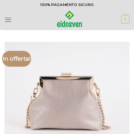
Salta
100% PAGAMENTO SICURO
ai
contenuti
0
In offerta!