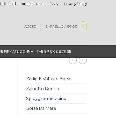
Politica di rimborso e reso
F.A.Q
Privacy Policy
0
ACCEDI
CARRELLO /
€
0.00
E FIRMATE DONNA
THE BRIDGE BORSE
Zadig E Voltaire Borse
Zainetto Donna
Sprayground Zaino
Borsa Da Mare