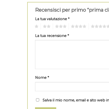
Recensisci per primo “prima c
La tua valutazione
*
1
2
3
4
5
La tua recensione
*
Nome
*
Salva il mio nome, email e sito web