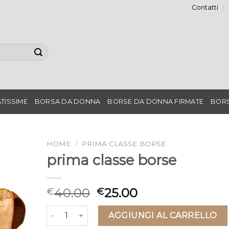
Contatti
TISSIME
BORSA DA DONNA
BORSE DA DONNA FIRMATE
BORS
HOME
/
PRIMA CLASSE BORSE
prima classe borse
40.00
25.00
€
€
prima classe borse quantità
AGGIUNGI AL CARRELLO