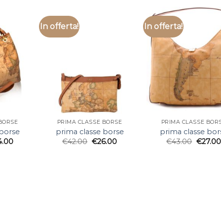
In offerta!
In offerta!
BORSE
PRIMA CLASSE BORSE
PRIMA CLASSE BOR
 borse
prima classe borse
prima classe bor
4.00
€
42.00
€
26.00
€
43.00
€
27.00