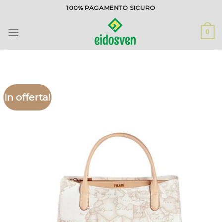
Salta
100% PAGAMENTO SICURO
ai
contenuti
0
In offerta!