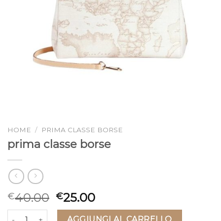
HOME
/
PRIMA CLASSE BORSE
prima classe borse
40.00
25.00
€
€
prima classe borse quantità
AGGIUNGI AL CARRELLO