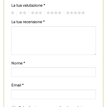
La tua valutazione
*
1
2
3
4
5
La tua recensione
*
Nome
*
Email
*