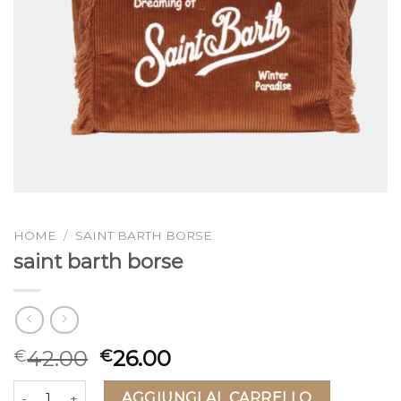
HOME
/
SAINT BARTH BORSE
saint barth borse
42.00
26.00
€
€
saint barth borse quantità
AGGIUNGI AL CARRELLO