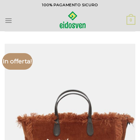
Salta
100% PAGAMENTO SICURO
ai
contenuti
0
In offerta!