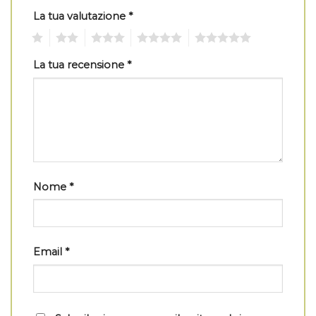
La tua valutazione
*
1
2
3
4
5
La tua recensione
*
Nome
*
Email
*