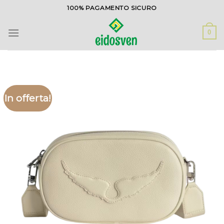
Salta
100% PAGAMENTO SICURO
ai
contenuti
0
In offerta!