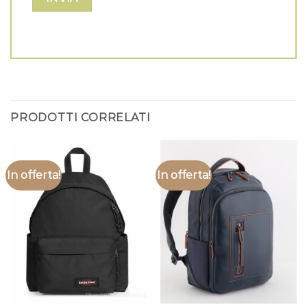
PRODOTTI CORRELATI
In offerta!
In offerta!