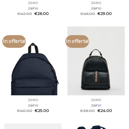
ZAINO
ZAINO
zaino
zaino
€
42.00
€
26.00
€
46.00
€
29.00
In offerta!
In offerta!
ZAINO
ZAINO
zaino
zaino
€
40.00
€
25.00
€
38.00
€
24.00