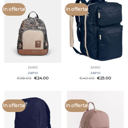
In offerta!
In offerta!
ZAINO
ZAINO
zaino
zaino
€
38.00
€
24.00
€
40.00
€
25.00
In offerta!
In offerta!