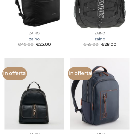
ZAINO
ZAINO
zaino
zaino
€
40.00
€
25.00
€
45.00
€
28.00
In offerta!
In offerta!