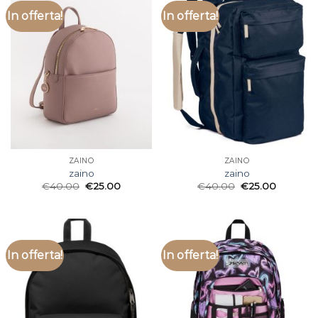
In offerta!
In offerta!
ZAINO
ZAINO
zaino
zaino
€
40.00
€
25.00
€
40.00
€
25.00
In offerta!
In offerta!