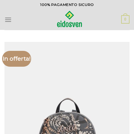
Salta
100% PAGAMENTO SICURO
ai
contenuti
0
In offerta!