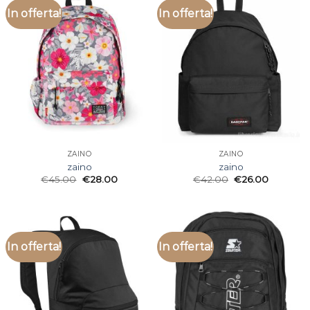
In offerta!
In offerta!
ZAINO
ZAINO
zaino
zaino
€
45.00
€
28.00
€
42.00
€
26.00
In offerta!
In offerta!