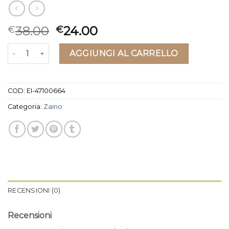
38.00
24.00
€
€
zaino quantità
AGGIUNGI AL CARRELLO
COD:
EI-47100664
Categoria:
Zaino
RECENSIONI (0)
Recensioni