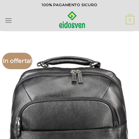
Salta
100% PAGAMENTO SICURO
ai
contenuti
0
In offerta!