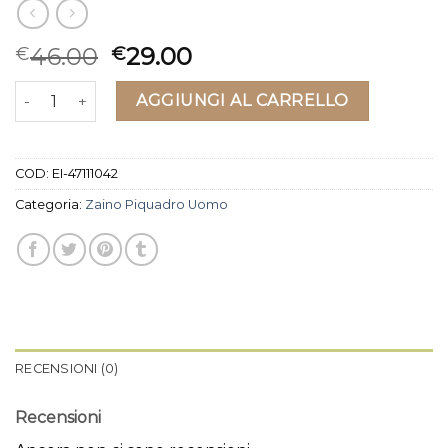
46.00
29.00
€
€
zaino piquadro uomo quantità
AGGIUNGI AL CARRELLO
COD:
EI-47111042
Categoria:
Zaino Piquadro Uomo
RECENSIONI (0)
Recensioni