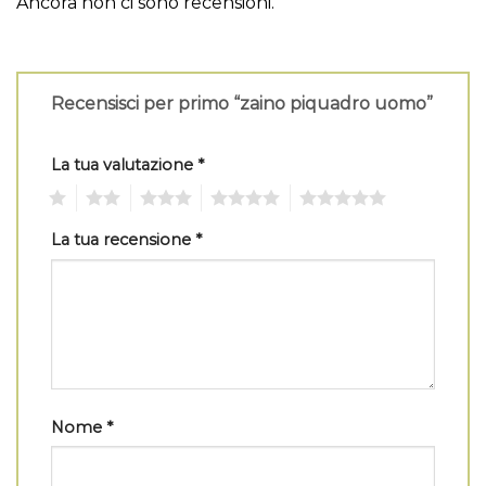
Ancora non ci sono recensioni.
Recensisci per primo “zaino piquadro uomo”
La tua valutazione
*
1
2
3
4
5
La tua recensione
*
Nome
*