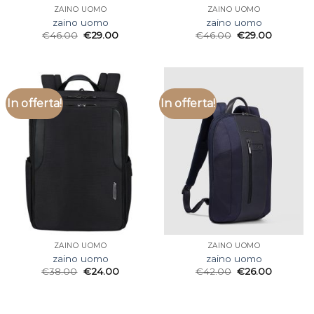
ZAINO UOMO
ZAINO UOMO
zaino uomo
zaino uomo
€
46.00
€
29.00
€
46.00
€
29.00
In offerta!
In offerta!
ZAINO UOMO
ZAINO UOMO
zaino uomo
zaino uomo
€
38.00
€
24.00
€
42.00
€
26.00