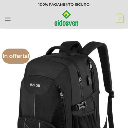
Salta
100% PAGAMENTO SICURO
ai
contenuti
0
In offerta!