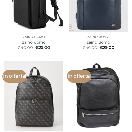
ZAINO UOMO
ZAINO UOMO
zaino uomo
zaino uomo
€
40.00
€
25.00
€
46.00
€
29.00
In offerta!
In offerta!