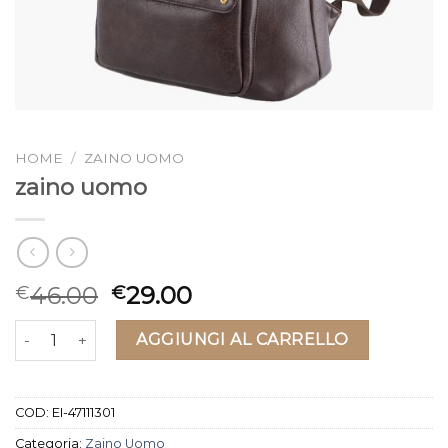
HOME
/
ZAINO UOMO
zaino uomo
46.00
29.00
€
€
zaino uomo quantità
AGGIUNGI AL CARRELLO
COD:
EI-47111301
Categoria:
Zaino Uomo