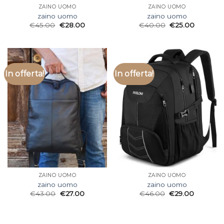
ZAINO UOMO
ZAINO UOMO
zaino uomo
zaino uomo
€
45.00
€
28.00
€
40.00
€
25.00
In offerta!
In offerta!
ZAINO UOMO
ZAINO UOMO
zaino uomo
zaino uomo
€
43.00
€
27.00
€
46.00
€
29.00