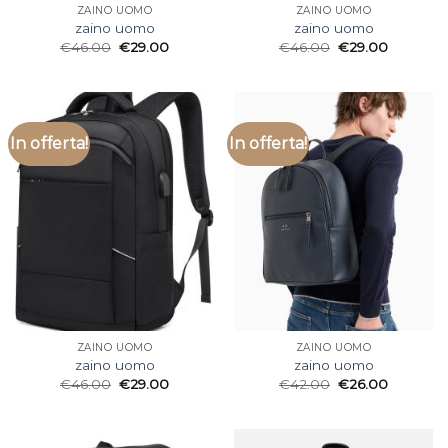
ZAINO UOMO
ZAINO UOMO
zaino uomo
zaino uomo
€
46.00
€
29.00
€
46.00
€
29.00
In offerta!
In offerta!
ZAINO UOMO
ZAINO UOMO
zaino uomo
zaino uomo
€
46.00
€
29.00
€
42.00
€
26.00