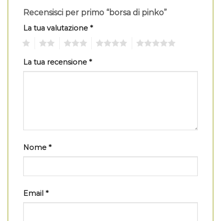
Recensisci per primo “borsa di pinko”
La tua valutazione
*
1
2
3
4
5
La tua recensione
*
Nome
*
Email
*