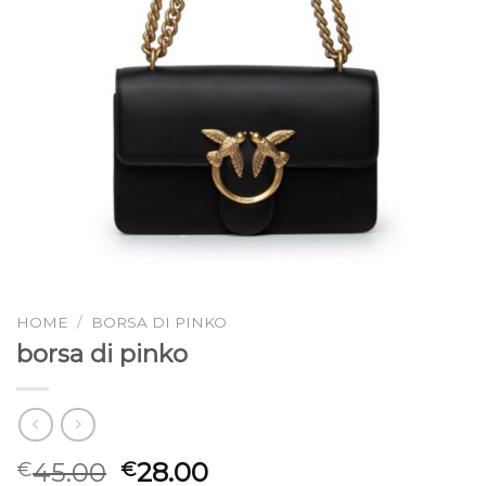
HOME
/
BORSA DI PINKO
borsa di pinko
45.00
28.00
€
€