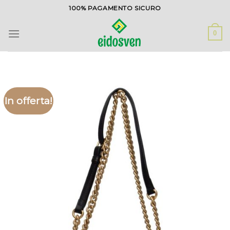
Salta
100% PAGAMENTO SICURO
ai
contenuti
0
In offerta!