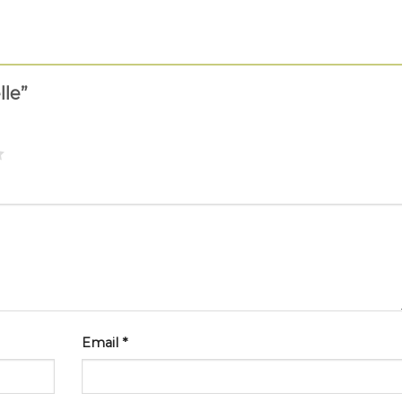
lle”
Email
*