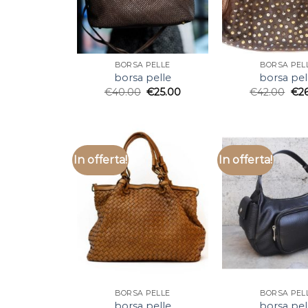
BORSA PELLE
BORSA PEL
borsa pelle
borsa pel
€
40.00
€
25.00
€
42.00
€
2
In offerta!
In offerta!
BORSA PELLE
BORSA PEL
borsa pelle
borsa pel