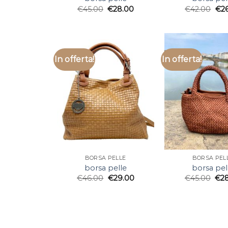
€
45.00
€
28.00
€
42.00
€
2
In offerta!
In offerta!
BORSA PELLE
BORSA PEL
borsa pelle
borsa pel
€
46.00
€
29.00
€
45.00
€
2