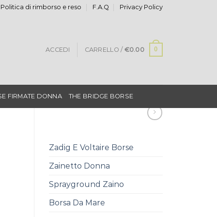
Politica di rimborso e reso
F.A.Q
Privacy Policy
0
ACCEDI
CARRELLO /
€
0.00
E FIRMATE DONNA
THE BRIDGE BORSE
Zadig E Voltaire Borse
Zainetto Donna
Sprayground Zaino
Borsa Da Mare