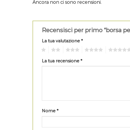
Ancora non ci sono recensioni.
Recensisci per primo “borsa pe
La tua valutazione
*
1
2
3
4
5
La tua recensione
*
Nome
*