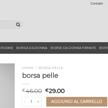
Contatti
TISSIME
BORSA DA DONNA
BORSE DA DONNA FIRMATE
BORS
HOME
/
BORSA PELLE
borsa pelle
46.00
29.00
€
€
borsa pelle quantità
AGGIUNGI AL CARRELLO