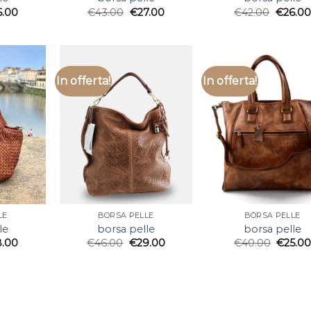
6.00
€
43.00
€
27.00
€
42.00
€
26.00
In offerta!
In offerta!
LE
BORSA PELLE
BORSA PELLE
le
borsa pelle
borsa pelle
8.00
€
46.00
€
29.00
€
40.00
€
25.0