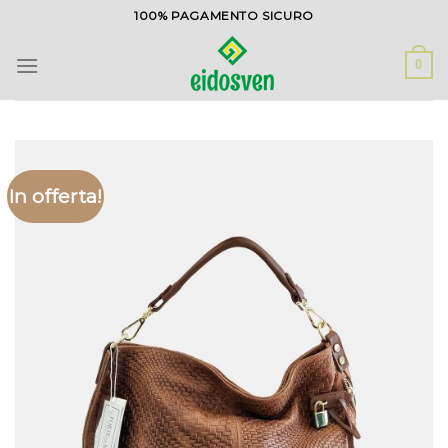
Salta
100% PAGAMENTO SICURO
ai
contenuti
0
In offerta!