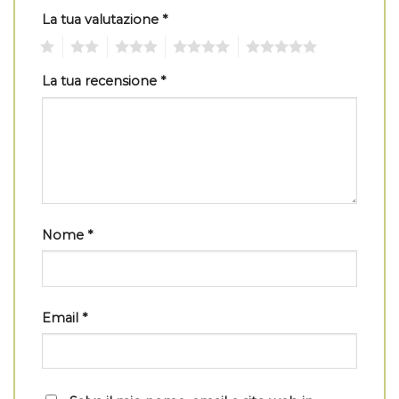
La tua valutazione
*
1
2
3
4
5
La tua recensione
*
Nome
*
Email
*