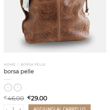
HOME
/
BORSA PELLE
borsa pelle
46.00
29.00
€
€
borsa pelle quantità
AGGIUNGI AL CARRELLO