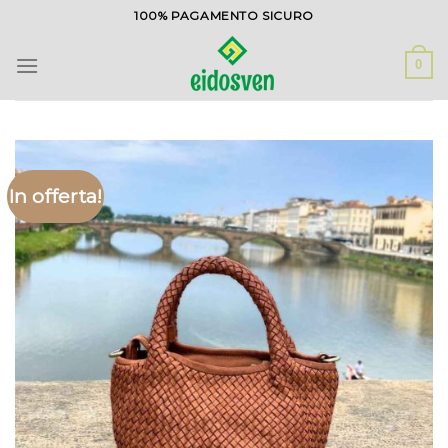
Salta
100% PAGAMENTO SICURO
ai
contenuti
0
In offerta!