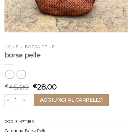
HOME
/
BORSA PELLE
borsa pelle
45.00
28.00
€
€
borsa pelle quantità
AGGIUNGI AL CARRELLO
COD:
EI-47111185
Categoria:
Borsa Pelle