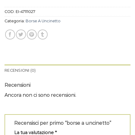
COD:
EI-47111027
Categoria:
Borse A Uncinetto
RECENSIONI (0)
Recensioni
Ancora non ci sono recensioni.
Recensisci per primo “borse a uncinetto”
La tua valutazione
*