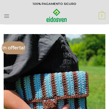
Salta
100% PAGAMENTO SICURO
ai
contenuti
0
In offerta!