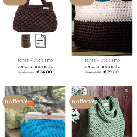
BORSE A UNCINETTO
BORSE A UNCINETTO
borse a uncinetto
borse a uncinetto
€
38.00
€
24.00
€
46.00
€
29.00
In offerta!
In offerta!