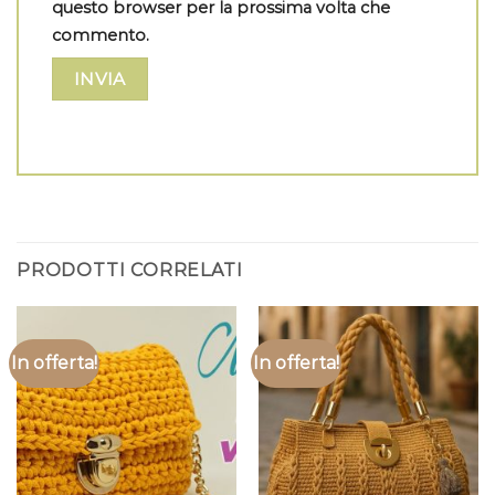
questo browser per la prossima volta che
commento.
PRODOTTI CORRELATI
In offerta!
In offerta!