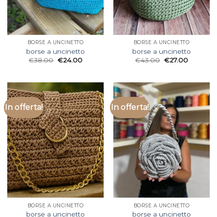
BORSE A UNCINETTO
BORSE A UNCINETTO
borse a uncinetto
borse a uncinetto
€
38.00
€
24.00
€
43.00
€
27.00
In offerta!
In offerta!
BORSE A UNCINETTO
BORSE A UNCINETTO
borse a uncinetto
borse a uncinetto