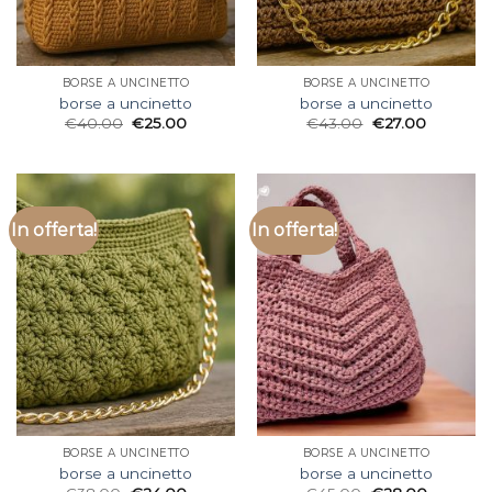
BORSE A UNCINETTO
BORSE A UNCINETTO
borse a uncinetto
borse a uncinetto
€
40.00
€
25.00
€
43.00
€
27.00
In offerta!
In offerta!
BORSE A UNCINETTO
BORSE A UNCINETTO
borse a uncinetto
borse a uncinetto