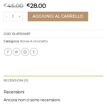
45.00
28.00
€
€
borse a uncinetto quantità
AGGIUNGI AL CARRELLO
COD:
EI-47100497
Categoria:
Borse A Uncinetto
RECENSIONI (0)
Recensioni
Ancora non ci sono recensioni.