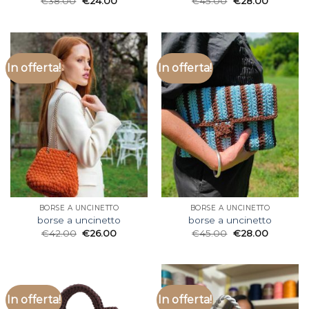
€
38.00
€
24.00
€
45.00
€
28.00
In offerta!
In offerta!
BORSE A UNCINETTO
BORSE A UNCINETTO
borse a uncinetto
borse a uncinetto
€
42.00
€
26.00
€
45.00
€
28.00
In offerta!
In offerta!