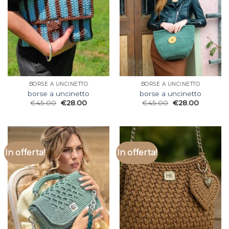
BORSE A UNCINETTO
BORSE A UNCINETTO
borse a uncinetto
borse a uncinetto
€
45.00
€
28.00
€
45.00
€
28.00
In offerta!
In offerta!