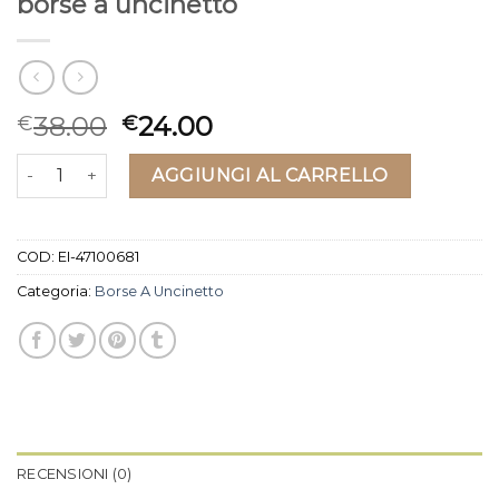
borse a uncinetto
38.00
24.00
€
€
borse a uncinetto quantità
AGGIUNGI AL CARRELLO
COD:
EI-47100681
Categoria:
Borse A Uncinetto
RECENSIONI (0)