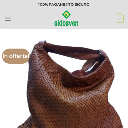
Salta
100% PAGAMENTO SICURO
ai
contenuti
0
In offerta!