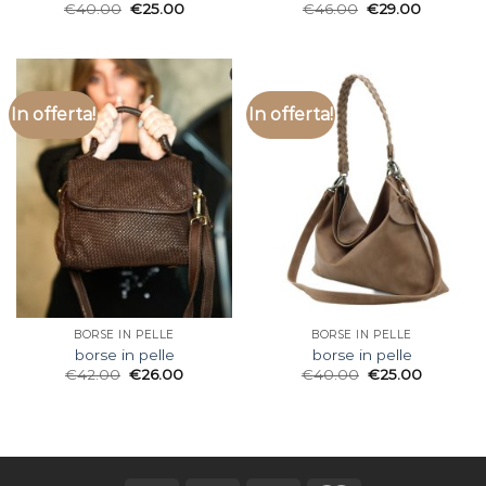
€
40.00
€
25.00
€
46.00
€
29.00
In offerta!
In offerta!
BORSE IN PELLE
BORSE IN PELLE
borse in pelle
borse in pelle
€
42.00
€
26.00
€
40.00
€
25.00