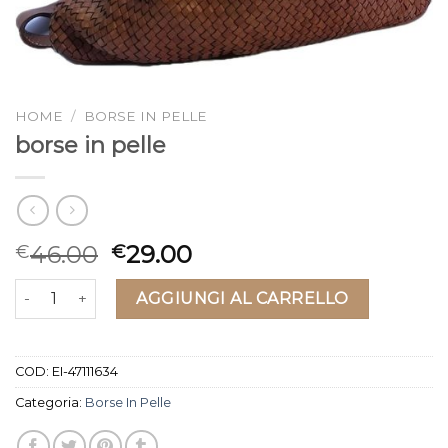
HOME
/
BORSE IN PELLE
borse in pelle
46.00
29.00
€
€
borse in pelle quantità
AGGIUNGI AL CARRELLO
COD:
EI-47111634
Categoria:
Borse In Pelle