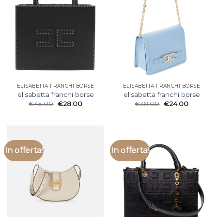
ELISABETTA FRANCHI BORSE
ELISABETTA FRANCHI BORSE
elisabetta franchi borse
elisabetta franchi borse
€
45.00
€
28.00
€
38.00
€
24.00
In offerta!
In offerta!