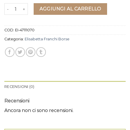
elisabetta franchi borse quantità
AGGIUNGI AL CARRELLO
COD:
EI-47111070
Categoria:
Elisabetta Franchi Borse
RECENSIONI (0)
Recensioni
Ancora non ci sono recensioni.