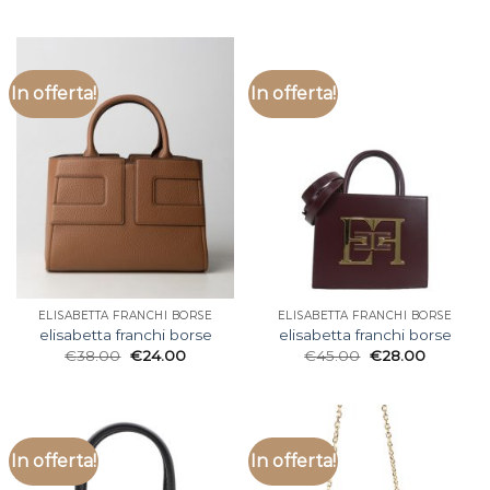
In offerta!
In offerta!
ELISABETTA FRANCHI BORSE
ELISABETTA FRANCHI BORSE
elisabetta franchi borse
elisabetta franchi borse
€
38.00
€
24.00
€
45.00
€
28.00
In offerta!
In offerta!