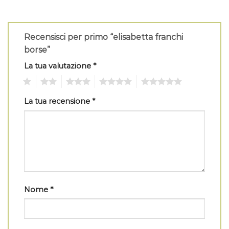
Recensisci per primo “elisabetta franchi
borse”
La tua valutazione
*
1
2
3
4
5
La tua recensione
*
Nome
*