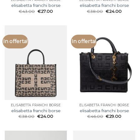
elisabetta franchi borse
elisabetta franchi borse
€
43.00
€
27.00
€
38.00
€
24.00
In offerta!
In offerta!
ELISABETTA FRANCHI BORSE
ELISABETTA FRANCHI BORSE
elisabetta franchi borse
elisabetta franchi borse
€
38.00
€
24.00
€
46.00
€
29.00