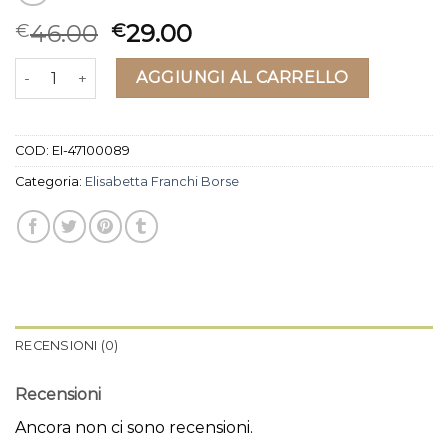
46.00
29.00
€
€
elisabetta franchi borse quantità
AGGIUNGI AL CARRELLO
COD:
EI-47100089
Categoria:
Elisabetta Franchi Borse
RECENSIONI (0)
Recensioni
Ancora non ci sono recensioni.