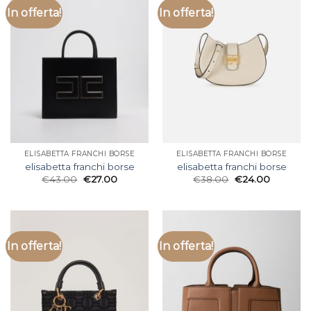
In offerta!
In offerta!
ELISABETTA FRANCHI BORSE
ELISABETTA FRANCHI BORSE
elisabetta franchi borse
elisabetta franchi borse
€
43.00
€
27.00
€
38.00
€
24.00
In offerta!
In offerta!