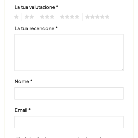
La tua valutazione
*
1
2
3
4
5
La tua recensione
*
Nome
*
Email
*