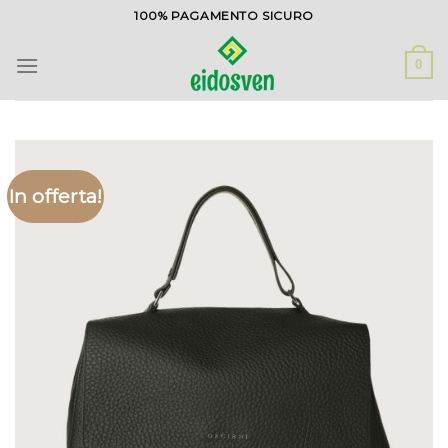
Salta
100% PAGAMENTO SICURO
ai
contenuti
0
In offerta!