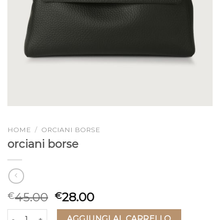
HOME
/
ORCIANI BORSE
orciani borse
45.00
28.00
€
€
orciani borse quantità
AGGIUNGI AL CARRELLO