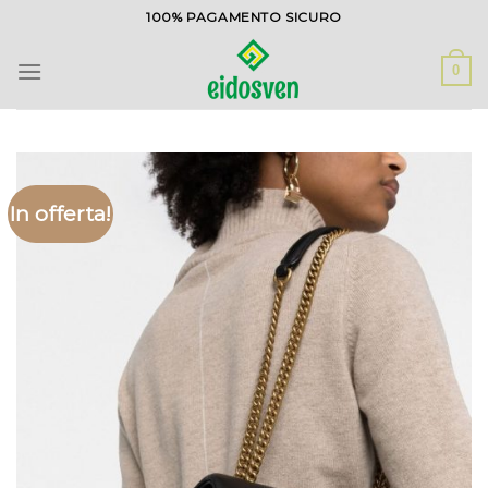
Salta
100% PAGAMENTO SICURO
ai
contenuti
0
In offerta!