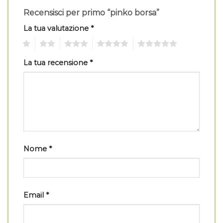
Recensisci per primo “pinko borsa”
La tua valutazione
*
1
2
3
4
5
La tua recensione
*
Nome
*
Email
*