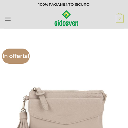
Salta
100% PAGAMENTO SICURO
ai
contenuti
0
In offerta!