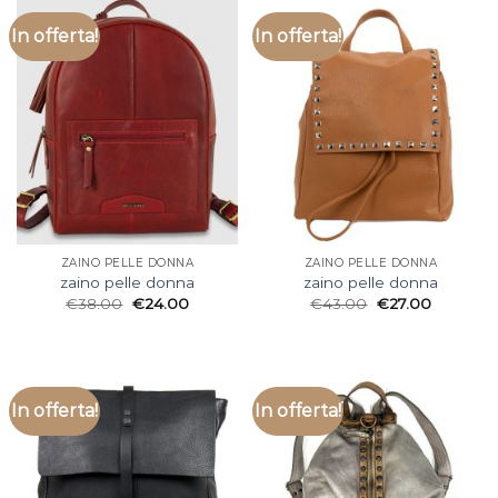
In offerta!
In offerta!
ZAINO PELLE DONNA
ZAINO PELLE DONNA
zaino pelle donna
zaino pelle donna
€
38.00
€
24.00
€
43.00
€
27.00
In offerta!
In offerta!