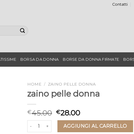
Contatti
TISSIME
BORSA DA DONNA
BORSE DA DONNA FIRMATE
BORS
HOME
/
ZAINO PELLE DONNA
zaino pelle donna
45.00
28.00
€
€
zaino pelle donna quantità
AGGIUNGI AL CARRELLO