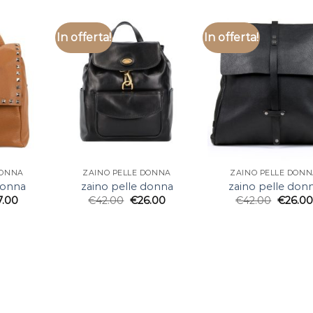
In offerta!
In offerta!
DONNA
ZAINO PELLE DONNA
ZAINO PELLE DON
donna
zaino pelle donna
zaino pelle don
7.00
€
42.00
€
26.00
€
42.00
€
26.00