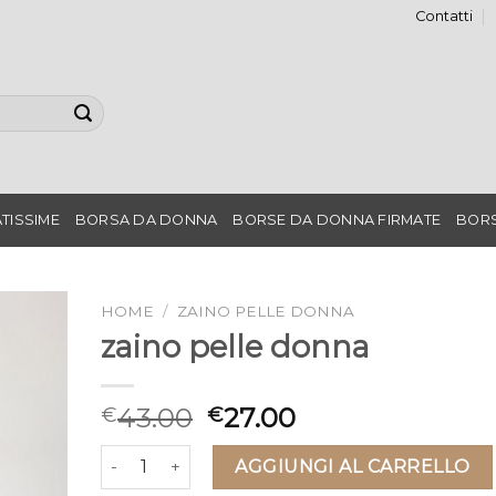
Contatti
TISSIME
BORSA DA DONNA
BORSE DA DONNA FIRMATE
BORS
HOME
/
ZAINO PELLE DONNA
zaino pelle donna
43.00
27.00
€
€
zaino pelle donna quantità
AGGIUNGI AL CARRELLO