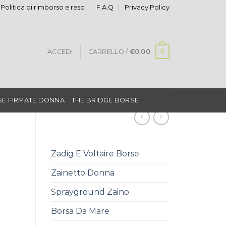
Politica di rimborso e reso
F.A.Q
Privacy Policy
0
ACCEDI
CARRELLO /
€
0.00
E FIRMATE DONNA
THE BRIDGE BORSE
Zadig E Voltaire Borse
Zainetto Donna
Sprayground Zaino
Borsa Da Mare