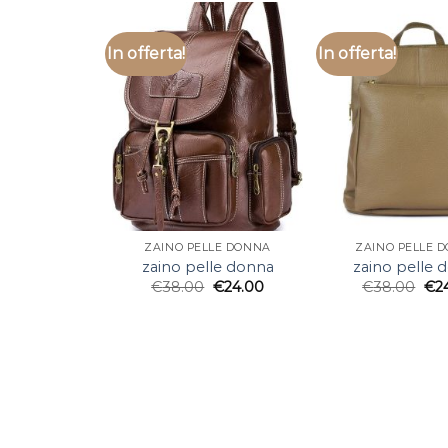
In offerta!
In offerta!
ZAINO PELLE DONNA
ZAINO PELLE 
zaino pelle donna
zaino pelle 
€
38.00
€
24.00
€
38.00
€
2