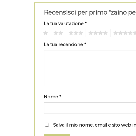
Recensisci per primo “zaino pe
La tua valutazione
*
1
2
3
4
5
La tua recensione
*
Nome
*
Salva il mio nome, email e sito web