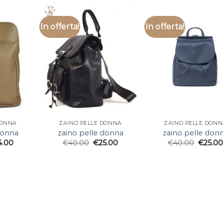
In offerta!
In offerta!
DONNA
ZAINO PELLE DONNA
ZAINO PELLE DON
donna
zaino pelle donna
zaino pelle don
4.00
€
40.00
€
25.00
€
40.00
€
25.0